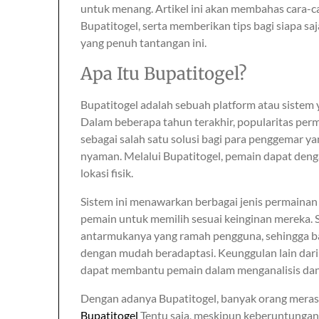
untuk menang. Artikel ini akan membahas cara-
Bupatitogel, serta memberikan tips bagi siapa s
yang penuh tantangan ini.
Apa Itu Bupatitogel?
Bupatitogel adalah sebuah platform atau sistem 
Dalam beberapa tahun terakhir, popularitas perm
sebagai salah satu solusi bagi para penggemar ya
nyaman. Melalui Bupatitogel, pemain dapat den
lokasi fisik.
Sistem ini menawarkan berbagai jenis permainan
pemain untuk memilih sesuai keinginan mereka. Se
antarmukanya yang ramah pengguna, sehingga 
dengan mudah beradaptasi. Keunggulan lain dari 
dapat membantu pemain dalam menganalisis dan
Dengan adanya Bupatitogel, banyak orang meras
Bupatitogel
Tentu saja, meskipun keberuntungan 