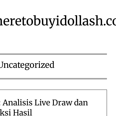
eretobuyidollash.
Uncategorized
: Analisis Live Draw dan
ksi Hasil