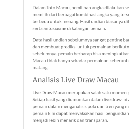
Dalam Toto Macau, pemilihan angka dilakukan s
memilih dari berbagai kombinasi angka yang ters
berbeda untuk menang. Hasil undian biasanya dil
serta antusiasme di kalangan pemain.
Data hasil undian sebelumnya sangat penting ba
dan membuat prediksi untuk permainan berikut
sebelumnya, pemain berharap bisa meningkatka
Macau tidak hanya sekadar permainan keberuntung
matang.
Analisis Live Draw Macau
Live Draw Macau merupakan salah satu momen pa
Setiap hasil yang diumumkan dalam live draw ini
pemain dalam menganalisis pola dan tren yang mu
pemain kini dapat menyaksikan hasil pengundia
menjadi lebih menarik dan transparan.