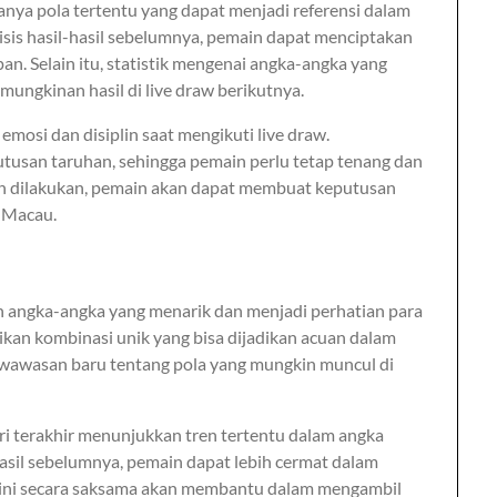
nya pola tertentu yang dapat menjadi referensi dalam
sis hasil-hasil sebelumnya, pemain dapat menciptakan
pan. Selain itu, statistik mengenai angka-angka yang
ngkinan hasil di live draw berikutnya.
 emosi dan disiplin saat mengikuti live draw.
tusan taruhan, sehingga pemain perlu tetap tenang dan
ah dilakukan, pemain akan dapat membuat keputusan
o Macau.
n angka-angka yang menarik dan menjadi perhatian para
kan kombinasi unik yang bisa dijadikan acuan dalam
n wawasan baru tentang pola yang mungkin muncul di
i terakhir menunjukkan tren tertentu dalam angka
asil sebelumnya, pemain dapat lebih cermat dalam
a ini secara saksama akan membantu dalam mengambil