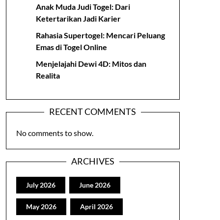
Anak Muda Judi Togel: Dari
Ketertarikan Jadi Karier
Rahasia Supertogel: Mencari Peluang
Emas di Togel Online
Menjelajahi Dewi 4D: Mitos dan
Realita
RECENT COMMENTS
No comments to show.
ARCHIVES
July 2026
June 2026
May 2026
April 2026