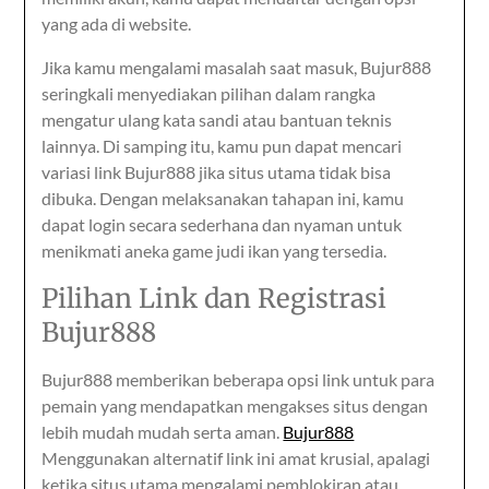
yang ada di website.
Jika kamu mengalami masalah saat masuk, Bujur888
seringkali menyediakan pilihan dalam rangka
mengatur ulang kata sandi atau bantuan teknis
lainnya. Di samping itu, kamu pun dapat mencari
variasi link Bujur888 jika situs utama tidak bisa
dibuka. Dengan melaksanakan tahapan ini, kamu
dapat login secara sederhana dan nyaman untuk
menikmati aneka game judi ikan yang tersedia.
Pilihan Link dan Registrasi
Bujur888
Bujur888 memberikan beberapa opsi link untuk para
pemain yang mendapatkan mengakses situs dengan
lebih mudah mudah serta aman.
Bujur888
Menggunakan alternatif link ini amat krusial, apalagi
ketika situs utama mengalami pemblokiran atau