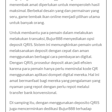
menembak amat diperlukan untuk memperoleh hasil
maksimal. Berbekal desain yang dan permainan yang
seru, game tembak ikan online menjadi pilihan utama
untuk banyak orang.
Untuk membantu para pemain dalam melakukan
melakukan transaksi, Bujur888 menyediakan opsi
deposit QRIS. Sistem ini memungkinkan pemain untuk
melaksanakan deposit dengan cepat dan aman
menggunakan berbagai cara pembayaran digital.
Dengan QRIS, prosedur deposit akan jadi efisien
karena para pemain hanya perlu memindai kode QR
menggunakan aplikasi dompet digital mereka. Hal ini
amat bermanfaat bagi mereka yang pengalaman yang
nyaman yang repot dengan perlu repot melalui
transfer bank konvensional.
Di samping itu, dengan menggunakan deposito QRIS
juga mencerminkan dedikasi Bujur888 terhadap