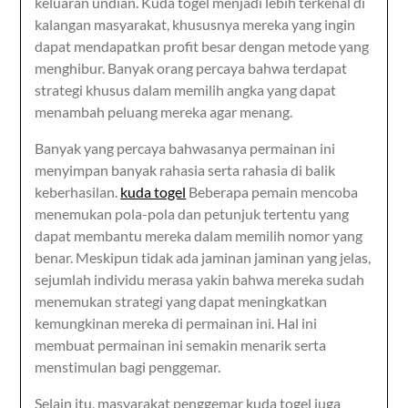
keluaran undian. Kuda togel menjadi lebih terkenal di
kalangan masyarakat, khususnya mereka yang ingin
dapat mendapatkan profit besar dengan metode yang
menghibur. Banyak orang percaya bahwa terdapat
strategi khusus dalam memilih angka yang dapat
menambah peluang mereka agar menang.
Banyak yang percaya bahwasanya permainan ini
menyimpan banyak rahasia serta rahasia di balik
keberhasilan.
kuda togel
Beberapa pemain mencoba
menemukan pola-pola dan petunjuk tertentu yang
dapat membantu mereka dalam memilih nomor yang
benar. Meskipun tidak ada jaminan jaminan yang jelas,
sejumlah individu merasa yakin bahwa mereka sudah
menemukan strategi yang dapat meningkatkan
kemungkinan mereka di permainan ini. Hal ini
membuat permainan ini semakin menarik serta
menstimulan bagi penggemar.
Selain itu, masyarakat penggemar kuda togel juga