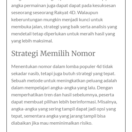
angka permainan juga dapat dapat pada kesuksesan
seseorang seseorang Rakyat 4D. Walaupun
keberuntungan mungkin menjadi kunci untuk
membuka jalan, strategi yang baik serta analisis yang
mendetail tetap diperlukan untuk meraih hasil yang
yang lebih maksimal.
Strategi Memilih Nomor
Menentukan nomor dalam lomba populer 4d tidak
sekadar nasib, tetapi juga butuh strategi yang tepat.
Sebuah metode untuk meningkatkan peluang adalah
dalam mempelajari angka-angka yang lalu. Dengan
memperhatikan tren dan hasil sebelumnya, peserta
dapat membuat pilihan lebih berinformasi. Misalnya,
angka-angka yang sering tampil dapat jadi opsi yang
tepat, sementara angka yang jarang tampil bisa
diabaikan jika mau meminimalkan risiko.