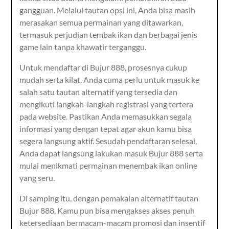
gangguan. Melalui tautan opsi ini, Anda bisa masih
merasakan semua permainan yang ditawarkan,
termasuk perjudian tembak ikan dan berbagai jenis
game lain tanpa khawatir terganggu.
Untuk mendaftar di Bujur 888, prosesnya cukup
mudah serta kilat. Anda cuma perlu untuk masuk ke
salah satu tautan alternatif yang tersedia dan
mengikuti langkah-langkah registrasi yang tertera
pada website. Pastikan Anda memasukkan segala
informasi yang dengan tepat agar akun kamu bisa
segera langsung aktif. Sesudah pendaftaran selesai,
Anda dapat langsung lakukan masuk Bujur 888 serta
mulai menikmati permainan menembak ikan online
yang seru.
Di samping itu, dengan pemakaian alternatif tautan
Bujur 888, Kamu pun bisa mengakses akses penuh
ketersediaan bermacam-macam promosi dan insentif