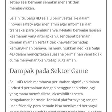
setiap sesi bermain semakin menarik dan
mengasyikkan.
Selain itu, Salju 4D selalu berinvestasi ke dalam
inovasi safety agar menjamin agar informasi dan
transaksi para penggunanya. Melalui berbagai lapisan
keamanan yang diterapkan, user dapat bermain
dengan nyaman serta tidak khawatir terhadap
kemungkinan bahaya. Ini menunjukkan dedikasi Salju
4D dalam menciptakan suasana permainan yang tidak
cuma menyenangkan, tetapi juga aman.
Dampak pada Sektor Game
Salju4D telah membawa perubahan signifikan dalam
industri permainan dengan penggunaan teknologi
yang mana memfasilitasi aksesibilitas serta
pengalaman bermain. Melalui platform yang sangat
user-friendly, para pemain bisa menikmati berbagai
game dalam sebuah tempat tanpa perlu beralih antara