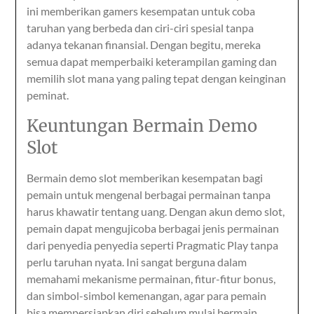
ini memberikan gamers kesempatan untuk coba
taruhan yang berbeda dan ciri-ciri spesial tanpa
adanya tekanan finansial. Dengan begitu, mereka
semua dapat memperbaiki keterampilan gaming dan
memilih slot mana yang paling tepat dengan keinginan
peminat.
Keuntungan Bermain Demo
Slot
Bermain demo slot memberikan kesempatan bagi
pemain untuk mengenal berbagai permainan tanpa
harus khawatir tentang uang. Dengan akun demo slot,
pemain dapat mengujicoba berbagai jenis permainan
dari penyedia penyedia seperti Pragmatic Play tanpa
perlu taruhan nyata. Ini sangat berguna dalam
memahami mekanisme permainan, fitur-fitur bonus,
dan simbol-simbol kemenangan, agar para pemain
bisa mempersiapkan diri sebelum mulai bermain