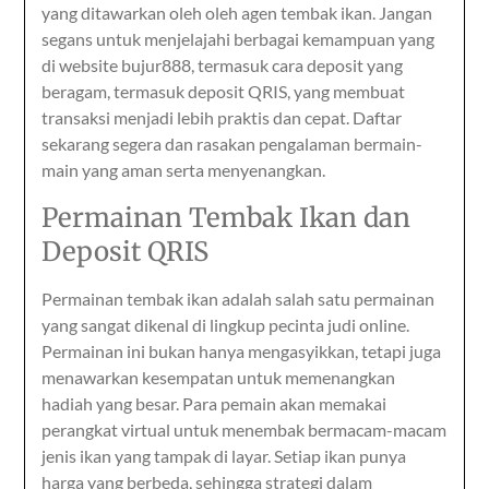
yang ditawarkan oleh oleh agen tembak ikan. Jangan
segans untuk menjelajahi berbagai kemampuan yang
di website bujur888, termasuk cara deposit yang
beragam, termasuk deposit QRIS, yang membuat
transaksi menjadi lebih praktis dan cepat. Daftar
sekarang segera dan rasakan pengalaman bermain-
main yang aman serta menyenangkan.
Permainan Tembak Ikan dan
Deposit QRIS
Permainan tembak ikan adalah salah satu permainan
yang sangat dikenal di lingkup pecinta judi online.
Permainan ini bukan hanya mengasyikkan, tetapi juga
menawarkan kesempatan untuk memenangkan
hadiah yang besar. Para pemain akan memakai
perangkat virtual untuk menembak bermacam-macam
jenis ikan yang tampak di layar. Setiap ikan punya
harga yang berbeda, sehingga strategi dalam