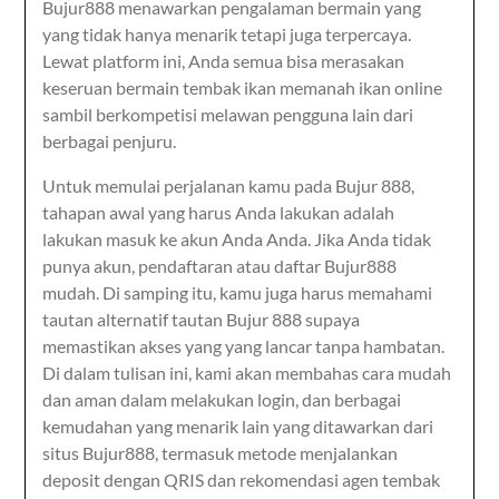
Bujur888 menawarkan pengalaman bermain yang
yang tidak hanya menarik tetapi juga terpercaya.
Lewat platform ini, Anda semua bisa merasakan
keseruan bermain tembak ikan memanah ikan online
sambil berkompetisi melawan pengguna lain dari
berbagai penjuru.
Untuk memulai perjalanan kamu pada Bujur 888,
tahapan awal yang harus Anda lakukan adalah
lakukan masuk ke akun Anda Anda. Jika Anda tidak
punya akun, pendaftaran atau daftar Bujur888
mudah. Di samping itu, kamu juga harus memahami
tautan alternatif tautan Bujur 888 supaya
memastikan akses yang yang lancar tanpa hambatan.
Di dalam tulisan ini, kami akan membahas cara mudah
dan aman dalam melakukan login, dan berbagai
kemudahan yang menarik lain yang ditawarkan dari
situs Bujur888, termasuk metode menjalankan
deposit dengan QRIS dan rekomendasi agen tembak