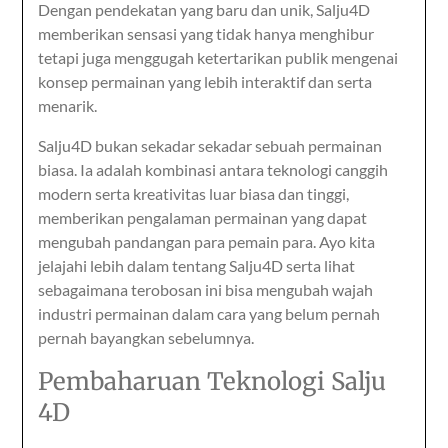
Dengan pendekatan yang baru dan unik, Salju4D
memberikan sensasi yang tidak hanya menghibur
tetapi juga menggugah ketertarikan publik mengenai
konsep permainan yang lebih interaktif dan serta
menarik.
Salju4D bukan sekadar sekadar sebuah permainan
biasa. Ia adalah kombinasi antara teknologi canggih
modern serta kreativitas luar biasa dan tinggi,
memberikan pengalaman permainan yang dapat
mengubah pandangan para pemain para. Ayo kita
jelajahi lebih dalam tentang Salju4D serta lihat
sebagaimana terobosan ini bisa mengubah wajah
industri permainan dalam cara yang belum pernah
pernah bayangkan sebelumnya.
Pembaharuan Teknologi Salju
4D