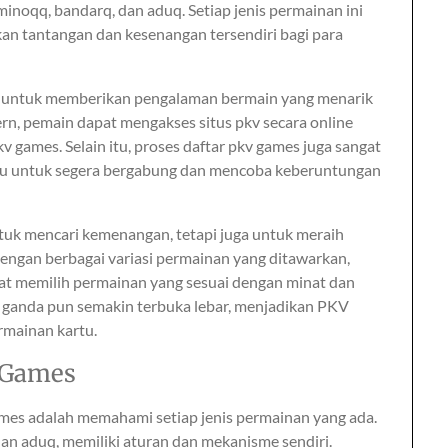
inoqq, bandarq, dan aduq. Setiap jenis permainan ini
ikan tantangan dan kesenangan tersendiri bagi para
n untuk memberikan pengalaman bermain yang menarik
, pemain dapat mengakses situs pkv secara online
games. Selain itu, proses daftar pkv games juga sangat
ru untuk segera bergabung dan mencoba keberuntungan
tuk mencari kemenangan, tetapi juga untuk meraih
Dengan berbagai variasi permainan yang ditawarkan,
pat memilih permainan yang sesuai dengan minat dan
anda pun semakin terbuka lebar, menjadikan PKV
rmainan kartu.
 Games
ames adalah memahami setiap jenis permainan yang ada.
an aduq, memiliki aturan dan mekanisme sendiri.