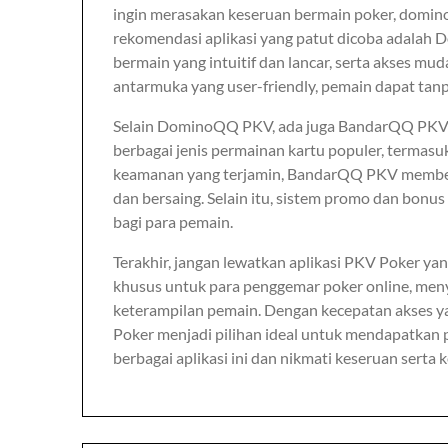
ingin merasakan keseruan bermain poker, domino,
rekomendasi aplikasi yang patut dicoba adalah
bermain yang intuitif dan lancar, serta akses m
antarmuka yang user-friendly, pemain dapat tanp
Selain DominoQQ PKV, ada juga BandarQQ PKV ya
berbagai jenis permainan kartu populer, termasu
keamanan yang terjamin, BandarQQ PKV member
dan bersaing. Selain itu, sistem promo dan bonus
bagi para pemain.
Terakhir, jangan lewatkan aplikasi PKV Poker ya
khusus untuk para penggemar poker online, meny
keterampilan pemain. Dengan kecepatan akses ya
Poker menjadi pilihan ideal untuk mendapatka
berbagai aplikasi ini dan nikmati keseruan ser