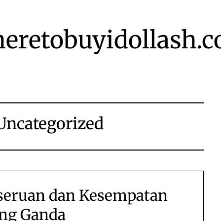
eretobuyidollash.
Uncategorized
eseruan dan Kesempatan
ng Ganda