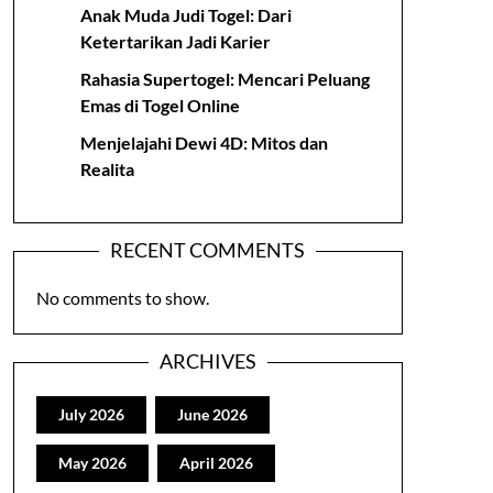
Anak Muda Judi Togel: Dari
Ketertarikan Jadi Karier
Rahasia Supertogel: Mencari Peluang
Emas di Togel Online
Menjelajahi Dewi 4D: Mitos dan
Realita
RECENT COMMENTS
No comments to show.
ARCHIVES
July 2026
June 2026
May 2026
April 2026