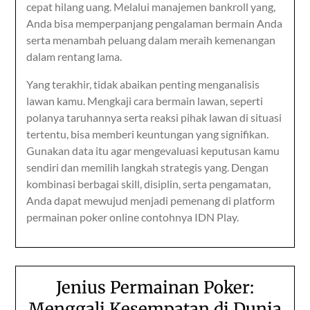
cepat hilang uang. Melalui manajemen bankroll yang,
Anda bisa memperpanjang pengalaman bermain Anda
serta menambah peluang dalam meraih kemenangan
dalam rentang lama.
Yang terakhir, tidak abaikan penting menganalisis
lawan kamu. Mengkaji cara bermain lawan, seperti
polanya taruhannya serta reaksi pihak lawan di situasi
tertentu, bisa memberi keuntungan yang signifikan.
Gunakan data itu agar mengevaluasi keputusan kamu
sendiri dan memilih langkah strategis yang. Dengan
kombinasi berbagai skill, disiplin, serta pengamatan,
Anda dapat mewujud menjadi pemenang di platform
permainan poker online contohnya IDN Play.
Jenius Permainan Poker:
Menggali Kesempatan di Dunia