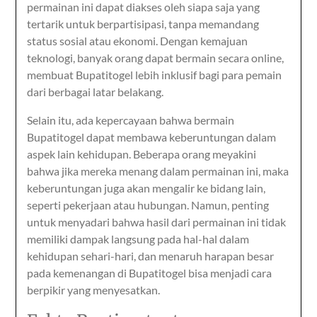
permainan ini dapat diakses oleh siapa saja yang
tertarik untuk berpartisipasi, tanpa memandang
status sosial atau ekonomi. Dengan kemajuan
teknologi, banyak orang dapat bermain secara online,
membuat Bupatitogel lebih inklusif bagi para pemain
dari berbagai latar belakang.
Selain itu, ada kepercayaan bahwa bermain
Bupatitogel dapat membawa keberuntungan dalam
aspek lain kehidupan. Beberapa orang meyakini
bahwa jika mereka menang dalam permainan ini, maka
keberuntungan juga akan mengalir ke bidang lain,
seperti pekerjaan atau hubungan. Namun, penting
untuk menyadari bahwa hasil dari permainan ini tidak
memiliki dampak langsung pada hal-hal dalam
kehidupan sehari-hari, dan menaruh harapan besar
pada kemenangan di Bupatitogel bisa menjadi cara
berpikir yang menyesatkan.