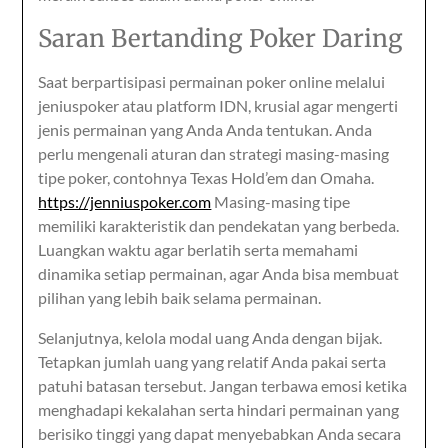
Saran Bertanding Poker Daring
Saat berpartisipasi permainan poker online melalui
jeniuspoker atau platform IDN, krusial agar mengerti
jenis permainan yang Anda Anda tentukan. Anda
perlu mengenali aturan dan strategi masing-masing
tipe poker, contohnya Texas Hold’em dan Omaha.
https://jenniuspoker.com
Masing-masing tipe
memiliki karakteristik dan pendekatan yang berbeda.
Luangkan waktu agar berlatih serta memahami
dinamika setiap permainan, agar Anda bisa membuat
pilihan yang lebih baik selama permainan.
Selanjutnya, kelola modal uang Anda dengan bijak.
Tetapkan jumlah uang yang relatif Anda pakai serta
patuhi batasan tersebut. Jangan terbawa emosi ketika
menghadapi kekalahan serta hindari permainan yang
berisiko tinggi yang dapat menyebabkan Anda secara