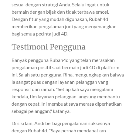
sesuai dengan strategi Anda. Selalu ingat untuk
bermain dengan bijak dan tidak terbawa emosi.
Dengan fitur yang mudah digunakan, Rubah4d
memberikan pengalaman judi yang menyenangkan
bagi semua pecinta judi 4D.
Testimoni Pengguna
Banyak pengguna Rubah4d yang telah merasakan
pengalaman positif saat bermain judi 4D di platform
ini. Salah satu pengguna, Rina, mengungkapkan bahwa
ia sangat puas dengan layanan pelanggan yang
responsif dan ramah. "Setiap kali saya mengalami
kendala, tim layanan pelanggan langsung membantu
dengan cepat. Ini membuat saya merasa diperhatikan
sebagai pelanggan," katanya.
Di sisi lain, Andi berbagi pengalaman suksesnya
dengan Rubah4d. "Saya pernah mendapatkan