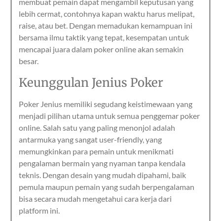
membuat pemain dapat mengambil keputusan yang
lebih cermat, contohnya kapan waktu harus melipat,
raise, atau bet. Dengan memadukan kemampuan ini
bersama ilmu taktik yang tepat, kesempatan untuk
mencapai juara dalam poker online akan semakin
besar.
Keunggulan Jenius Poker
Poker Jenius memiliki segudang keistimewaan yang
menjadi pilihan utama untuk semua penggemar poker
online. Salah satu yang paling menonjol adalah
antarmuka yang sangat user-friendly, yang
memungkinkan para pemain untuk menikmati
pengalaman bermain yang nyaman tanpa kendala
teknis. Dengan desain yang mudah dipahami, baik
pemula maupun pemain yang sudah berpengalaman
bisa secara mudah mengetahui cara kerja dari
platform ini.