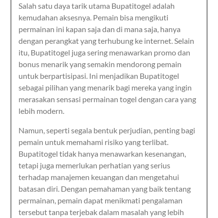
Salah satu daya tarik utama Bupatitogel adalah
kemudahan aksesnya. Pemain bisa mengikuti
permainan ini kapan saja dan di mana saja, hanya
dengan perangkat yang terhubung ke internet. Selain
itu, Bupatitogel juga sering menawarkan promo dan
bonus menarik yang semakin mendorong pemain
untuk berpartisipasi. Ini menjadikan Bupatitogel
sebagai pilihan yang menarik bagi mereka yang ingin
merasakan sensasi permainan togel dengan cara yang
lebih modern.
Namun, seperti segala bentuk perjudian, penting bagi
pemain untuk memahami risiko yang terlibat.
Bupatitogel tidak hanya menawarkan kesenangan,
tetapi juga memerlukan perhatian yang serius
terhadap manajemen keuangan dan mengetahui
batasan diri. Dengan pemahaman yang baik tentang
permainan, pemain dapat menikmati pengalaman
tersebut tanpa terjebak dalam masalah yang lebih