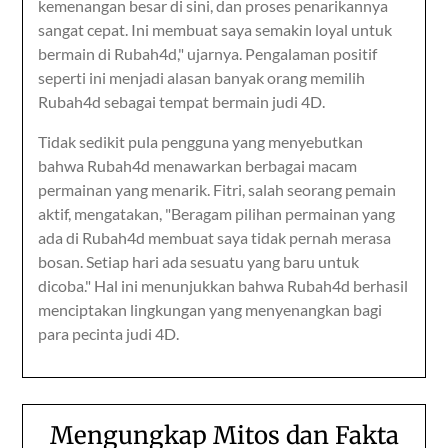
kemenangan besar di sini, dan proses penarikannya
sangat cepat. Ini membuat saya semakin loyal untuk
bermain di Rubah4d," ujarnya. Pengalaman positif
seperti ini menjadi alasan banyak orang memilih
Rubah4d sebagai tempat bermain judi 4D.
Tidak sedikit pula pengguna yang menyebutkan
bahwa Rubah4d menawarkan berbagai macam
permainan yang menarik. Fitri, salah seorang pemain
aktif, mengatakan, "Beragam pilihan permainan yang
ada di Rubah4d membuat saya tidak pernah merasa
bosan. Setiap hari ada sesuatu yang baru untuk
dicoba." Hal ini menunjukkan bahwa Rubah4d berhasil
menciptakan lingkungan yang menyenangkan bagi
para pecinta judi 4D.
Mengungkap Mitos dan Fakta