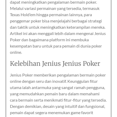
dapat meningkatkan pengalaman bermain poker.
Melalui variasi permainan yang tersedia, termasuk
Texas Hold’em hingga permainan lainnya, para
penggemar poker bisa menjelajahi berbagai strategi
dan taktik untuk meningkatkan keterampilan mereka.
Artikel ini akan menggali lebih dalam mengenai Jenius
Poker dan bagaimana platform ini membuka
kesempatan baru untuk para pemain di dunia poker
online.
Kelebihan Jenius Jenius Poker
Jenius Poker memberikan pengalaman bermain poker
online dengan seru dan inovatif. Keunggulan fitur
utama ialah antarmuka yang sangat ramah pengguna,
yang memudahkan pemain baru dalam memahami
cara bermain serta menikmati fitur-fitur yang tersedia.
Dengan demikian, desain yang intuitif dan fungsional,
pemain dapat segera menemukan game favorit