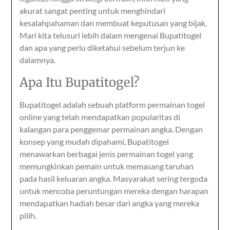
akurat sangat penting untuk menghindari
kesalahpahaman dan membuat keputusan yang bijak.
Mari kita telusuri lebih dalam mengenai Bupatitogel
dan apa yang perlu diketahui sebelum terjun ke
dalamnya.
Apa Itu Bupatitogel?
Bupatitogel adalah sebuah platform permainan togel
online yang telah mendapatkan popularitas di
kalangan para penggemar permainan angka. Dengan
konsep yang mudah dipahami, Bupatitogel
menawarkan berbagai jenis permainan togel yang
memungkinkan pemain untuk memasang taruhan
pada hasil keluaran angka. Masyarakat sering tergoda
untuk mencoba peruntungan mereka dengan harapan
mendapatkan hadiah besar dari angka yang mereka
pilih.