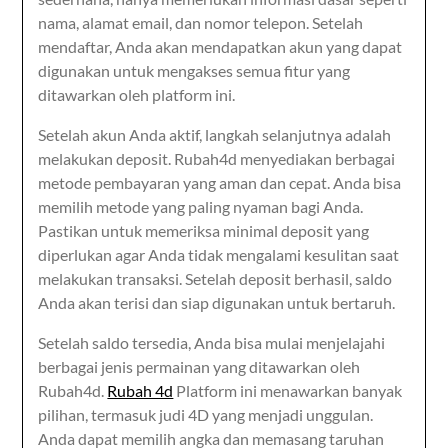
nama, alamat email, dan nomor telepon. Setelah
mendaftar, Anda akan mendapatkan akun yang dapat
digunakan untuk mengakses semua fitur yang
ditawarkan oleh platform ini.
Setelah akun Anda aktif, langkah selanjutnya adalah
melakukan deposit. Rubah4d menyediakan berbagai
metode pembayaran yang aman dan cepat. Anda bisa
memilih metode yang paling nyaman bagi Anda.
Pastikan untuk memeriksa minimal deposit yang
diperlukan agar Anda tidak mengalami kesulitan saat
melakukan transaksi. Setelah deposit berhasil, saldo
Anda akan terisi dan siap digunakan untuk bertaruh.
Setelah saldo tersedia, Anda bisa mulai menjelajahi
berbagai jenis permainan yang ditawarkan oleh
Rubah4d.
Rubah 4d
Platform ini menawarkan banyak
pilihan, termasuk judi 4D yang menjadi unggulan.
Anda dapat memilih angka dan memasang taruhan