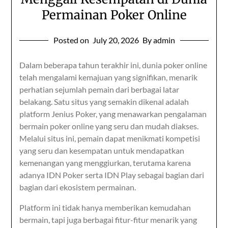
Permainan Poker Online
Posted on
July 20, 2026
By admin
Dalam beberapa tahun terakhir ini, dunia poker online
telah mengalami kemajuan yang signifikan, menarik
perhatian sejumlah pemain dari berbagai latar
belakang. Satu situs yang semakin dikenal adalah
platform Jenius Poker, yang menawarkan pengalaman
bermain poker online yang seru dan mudah diakses.
Melalui situs ini, pemain dapat menikmati kompetisi
yang seru dan kesempatan untuk mendapatkan
kemenangan yang menggiurkan, terutama karena
adanya IDN Poker serta IDN Play sebagai bagian dari
bagian dari ekosistem permainan.
Platform ini tidak hanya memberikan kemudahan
bermain, tapi juga berbagai fitur-fitur menarik yang