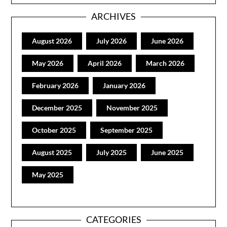
ARCHIVES
August 2026
July 2026
June 2026
May 2026
April 2026
March 2026
February 2026
January 2026
December 2025
November 2025
October 2025
September 2025
August 2025
July 2025
June 2025
May 2025
CATEGORIES