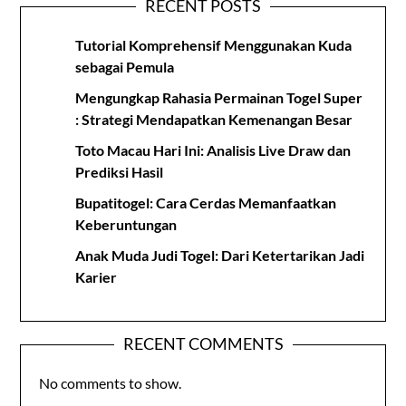
RECENT POSTS
Tutorial Komprehensif Menggunakan Kuda
sebagai Pemula
Mengungkap Rahasia Permainan Togel Super
: Strategi Mendapatkan Kemenangan Besar
Toto Macau Hari Ini: Analisis Live Draw dan
Prediksi Hasil
Bupatitogel: Cara Cerdas Memanfaatkan
Keberuntungan
Anak Muda Judi Togel: Dari Ketertarikan Jadi
Karier
RECENT COMMENTS
No comments to show.