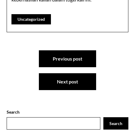
Uncategorized
Post
Previous post
navigation
Next post
Search
Search