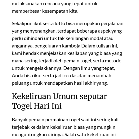
melaksanakan rencana yang tepat untuk
memperbesar kesempatan kita.
Sekalipun ikut serta lotto bisa merupakan perjalanan
yang menyenangkan, terdapat beberapa aspek yang
perlu dihindari untuk tak kehilangan modal atau
angannya.
pengeluaran kamboja
Dalam tulisan ini,
kami hendak menjelaskan kesilapan yang biasa yang
mana sering terjadi oleh pemain togel, serta metode
untuk mengelakkannya. Dengan ilmu yang tepat,
Anda bisa ikut serta jadi cerdas dan menambah
peluang untuk mendapatkan hasil akhir yang.
Kekeliruan Umum seputar
Togel Hari Ini
Banyak pemain permainan togel saat ini sering kali
terjebak ke dalam kekeliruan biasa yang mungkin
menguntungkan dirinya. Salah satu kekeliruan ini