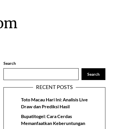
com
Search
Search
RECENT POSTS
Toto Macau Hari Ini: Analisis Live
Draw dan Prediksi Hasil
Bupatitogel: Cara Cerdas
Memanfaatkan Keberuntungan