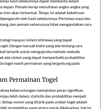
antau hasil sebelumnya dapat membantu dalam
 ke depan. Pemain kerap menuliskan angka-angka yang
ren akan terbentuk. Tetapi, ini adalah kekeliruan
 dipengaruhi oleh hasil sebelumnya. Peristiwa masa lalu
atang, dan pemain seharusnya tidak mengandalkan cara
strategi maupun sistem istimewa yang dapat
gel. Dengan banyak klaim yang ada tentang cara
 kali tertarik untuk mengujicoba metode-metode
dak ada sistem yang dapat memperbaiki probabilitas
da togel masih permainan yang tergantung pada
alam Permainan Togel
 bahwa keberuntungan memainkan peran signifikan
jau lebih dalam, statistik dan probabilitas menjadi
. Setiap nomor yang ditarik pada undian togel adalah
iki probabilitas yang setara untuk dikeluarkan. Hal ini