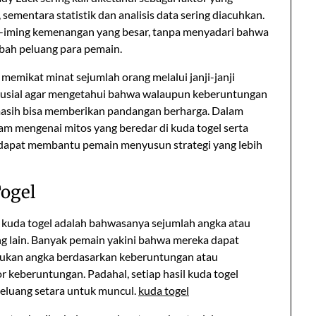
mentara statistik dan analisis data sering diacuhkan.
g-iming kemenangan yang besar, tanpa menyadari bahwa
mbah peluang para pemain.
memikat minat sejumlah orang melalui janji-janji
 krusial agar mengetahui bahwa walaupun keberuntungan
 masih bisa memberikan pandangan berharga. Dalam
alam mengenai mitos yang beredar di kuda togel serta
dapat membantu pemain menyusun strategi yang lebih
ogel
 kuda togel adalah bahwasanya sejumlah angka atau
ng lain. Banyak pemain yakini bahwa mereka dapat
kan angka berdasarkan keberuntungan atau
or keberuntungan. Padahal, setiap hasil kuda togel
eluang setara untuk muncul.
kuda togel