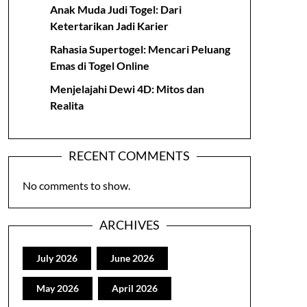
Anak Muda Judi Togel: Dari
Ketertarikan Jadi Karier
Rahasia Supertogel: Mencari Peluang
Emas di Togel Online
Menjelajahi Dewi 4D: Mitos dan
Realita
RECENT COMMENTS
No comments to show.
ARCHIVES
July 2026
June 2026
May 2026
April 2026