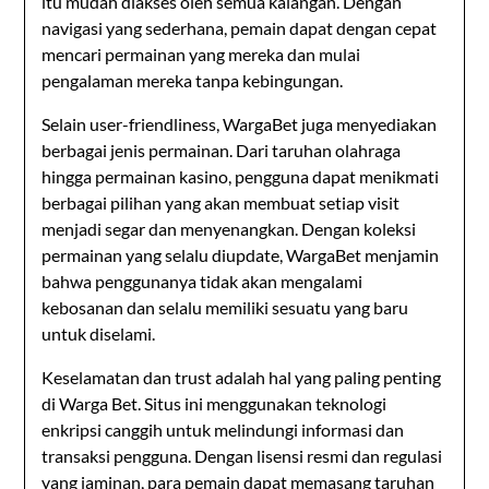
itu mudah diakses oleh semua kalangan. Dengan
navigasi yang sederhana, pemain dapat dengan cepat
mencari permainan yang mereka dan mulai
pengalaman mereka tanpa kebingungan.
Selain user-friendliness, WargaBet juga menyediakan
berbagai jenis permainan. Dari taruhan olahraga
hingga permainan kasino, pengguna dapat menikmati
berbagai pilihan yang akan membuat setiap visit
menjadi segar dan menyenangkan. Dengan koleksi
permainan yang selalu diupdate, WargaBet menjamin
bahwa penggunanya tidak akan mengalami
kebosanan dan selalu memiliki sesuatu yang baru
untuk diselami.
Keselamatan dan trust adalah hal yang paling penting
di Warga Bet. Situs ini menggunakan teknologi
enkripsi canggih untuk melindungi informasi dan
transaksi pengguna. Dengan lisensi resmi dan regulasi
yang jaminan, para pemain dapat memasang taruhan