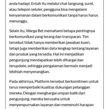
anda hadapi. Entah itu melalui chat langsung, surel,
atau telepon seluler, pengguna bisa mengalami
kenyamanan dalam berkomunikasi tanpa harus harus
menunggu.
Selain itu, Warga Bet memahami betapa pentingnya
berkomunikasi yang terang dan transparan. Tim
tersebut tidak hanya memberikan jawaban kueri,
tetapi juga memberikan data lengkap tentang layanan
dan produk yang tersedia. Hal ini menjadikan
pengunjung mendapatkan lebih dihargai dan
terupdate, sehingga pengalaman bermain menjadi
lebihlah menyenangkan.
Pada akhirnya, Platform tersebut berkomitmen untuk
terus memperbaiki kualitas dukungan pelanggan
mereka. Dengan menghargai umpan balik dari
pengunjung, mereka berusaha untuk
menyempurnakan layanan dan memenuhi harapan