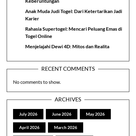
Keberuntungan
Anak Muda Judi Togel: Dari Ketertarikan Jadi
Karier
Rahasia Supertogel: Mencari Peluang Emas di
Togel Online
Menjelajahi Dewi 4D: Mitos dan Realita
RECENT COMMENTS
No comments to show.
ARCHIVES
July 2026
June 2026
May 2026
April 2026
March 2026