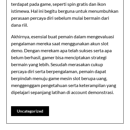
terdapat pada game, seperti spin gratis dan ikon
istimewa. Hal ini begitu berguna untuk menumbuhkan
perasaan percaya diri sebelum mulai bermain dari
dana riil.
Akhirnya, esensial buat pemain dalam mengevaluasi
pengalaman mereka saat menggunakan akun slot
demo. Dengan merekam apa telah sukses serta apa
belum berhasil, gamer bisa menciptakan strategi
bermain yang lebih. Sesudah merasakan cukup
percaya diri serta berpengalaman, pemain dapat
berpindah menuju game mesin slot berupa uang,
menggenggam pengetahuan serta keterampilan yang
dipelajari sepanjang latihan di account demonstrasi.
Uncategorized