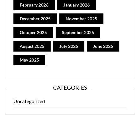
February 2026
January 2026
December 2025
November 2025
October 2025
September 2025
August 2025
July 2025
June 2025
May 2025
CATEGORIES
Uncategorized