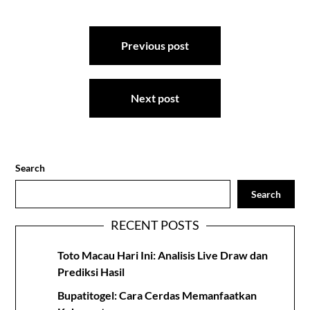
Post
Previous post
navigation
Next post
Search
Search
RECENT POSTS
Toto Macau Hari Ini: Analisis Live Draw dan
Prediksi Hasil
Bupatitogel: Cara Cerdas Memanfaatkan