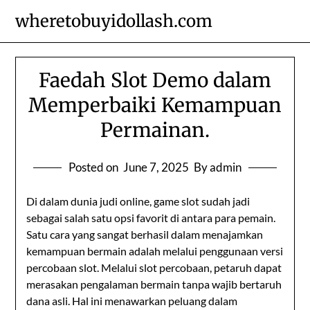
Skip
wheretobuyidollash.com
to
content
Faedah Slot Demo dalam
Memperbaiki Kemampuan
Permainan.
Posted on
June 7, 2025
By admin
Di dalam dunia judi online, game slot sudah jadi
sebagai salah satu opsi favorit di antara para pemain.
Satu cara yang sangat berhasil dalam menajamkan
kemampuan bermain adalah melalui penggunaan versi
percobaan slot. Melalui slot percobaan, petaruh dapat
merasakan pengalaman bermain tanpa wajib bertaruh
dana asli. Hal ini menawarkan peluang dalam