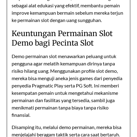
sebagai alat edukasi yang efektif, membantu pemain
improve kemampuan bermain sebelum mereka terjun
ke permainan slot dengan uang sungguhan.
Keuntungan Permainan Slot
Demo bagi Pecinta Slot
Demo permainan slot menawarkan peluang untuk
pengguna agar melatih kemampuan dirinya tanpa
risiko hilang uang. Menggunakan profile slot demo,
mereka bisa menguji aneka jenis games dari penyedia
penyedia Pragmatic Play serta PG Soft. Ini memberi
kesempatan pemain untuk mengetahui mekanisme
permainan dan fasilitas yang tersedia, sambil juga
menikmati permainan tanpa biaya tanpa risiko
finansial.
Disamping itu, melalui demo permainan, mereka bisa
menjelajahi beragam taktik serta cara saat bertaruh.