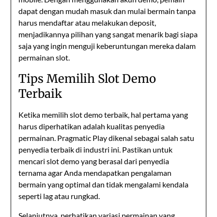
dapat dengan mudah masuk dan mulai bermain tanpa
harus mendaftar atau melakukan deposit,
menjadikannya pilihan yang sangat menarik bagi siapa
saja yang ingin menguji keberuntungan mereka dalam
permainan slot.
Tips Memilih Slot Demo
Terbaik
Ketika memilih slot demo terbaik, hal pertama yang
harus diperhatikan adalah kualitas penyedia
permainan. Pragmatic Play dikenal sebagai salah satu
penyedia terbaik di industri ini. Pastikan untuk
mencari slot demo yang berasal dari penyedia
ternama agar Anda mendapatkan pengalaman
bermain yang optimal dan tidak mengalami kendala
seperti lag atau rungkad.
Selanjutnya, perhatikan variasi permainan yang