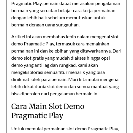
Pragmatic Play, pemain dapat merasakan pengalaman
bermain yang seru dan belajar cara kerja permainan
dengan lebih baik sebelum memutuskan untuk
bermain dengan uang sungguhan.
Artikel ini akan membahas lebih dalam mengenai slot
demo Pragmatic Play, termasuk cara memainkan
permainan ini dan kelebihan yang ditawarkannya. Dari
demo slot gratis yang mudah diakses hingga opsi
demo yang anti lag dan rungkad, kami akan
mengeksplorasi semua fitur menarik yang bisa
dinikmati oleh para pemain. Mari kita mulai mengenal
lebih dekat dunia slot demo dan semua manfaat yang
bisa diperoleh dari pengalaman bermain ini.
Cara Main Slot Demo
Pragmatic Play
Untuk memulai permainan slot demo Pragmatic Play,