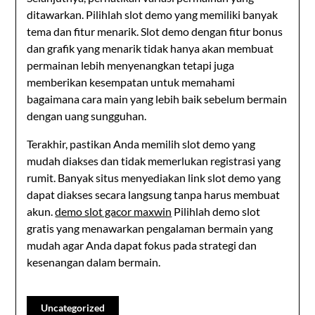
ditawarkan. Pilihlah slot demo yang memiliki banyak
tema dan fitur menarik. Slot demo dengan fitur bonus
dan grafik yang menarik tidak hanya akan membuat
permainan lebih menyenangkan tetapi juga
memberikan kesempatan untuk memahami
bagaimana cara main yang lebih baik sebelum bermain
dengan uang sungguhan.
Terakhir, pastikan Anda memilih slot demo yang
mudah diakses dan tidak memerlukan registrasi yang
rumit. Banyak situs menyediakan link slot demo yang
dapat diakses secara langsung tanpa harus membuat
akun.
demo slot gacor maxwin
Pilihlah demo slot
gratis yang menawarkan pengalaman bermain yang
mudah agar Anda dapat fokus pada strategi dan
kesenangan dalam bermain.
Uncategorized