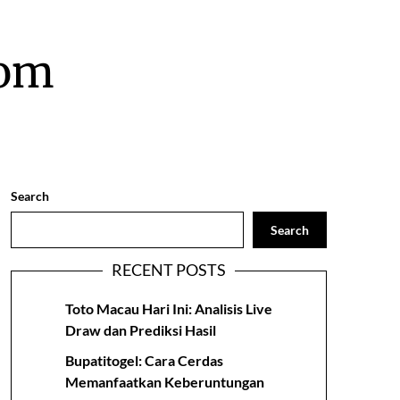
com
Search
Search
RECENT POSTS
Toto Macau Hari Ini: Analisis Live
Draw dan Prediksi Hasil
Bupatitogel: Cara Cerdas
Memanfaatkan Keberuntungan