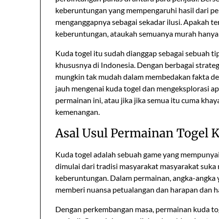
keberuntungan yang mempengaruhi hasil dari per
menganggapnya sebagai sekadar ilusi. Apakah ter
keberuntungan, ataukah semuanya murah hanya p
Kuda togel itu sudah dianggap sebagai sebuah tip
khususnya di Indonesia. Dengan berbagai strategi
mungkin tak mudah dalam membedakan fakta dengan
jauh mengenai kuda togel dan mengeksplorasi ap
permainan ini, atau jika jika semua itu cuma kha
kemenangan.
Asal Usul Permainan Togel 
Kuda togel adalah sebuah game yang mempunyai as
dimulai dari tradisi masyarakat masyarakat su
keberuntungan. Dalam permainan, angka-angka ya
memberi nuansa petualangan dan harapan dan ha
Dengan perkembangan masa, permainan kuda toge