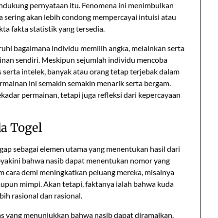
endukung pernyataan itu. Fenomena ini menimbulkan
 sering akan lebih condong mempercayai intuisi atau
 fakta statistik yang tersedia.
hi bagaimana individu memilih angka, melainkan serta
nan sendiri. Meskipun sejumlah individu mencoba
 serta intelek, banyak atau orang tetap terjebak dalam
ermainan ini semakin semakin menarik serta bergam.
kadar permainan, tetapi juga refleksi dari kepercayaan
a Togel
ggap sebagai elemen utama yang menentukan hasil dari
yakini bahwa nasib dapat menentukan nomor yang
m cara demi meningkatkan peluang mereka, misalnya
aupun mimpi. Akan tetapi, faktanya ialah bahwa kuda
bih rasional dan rasional.
elas yang menunjukkan bahwa nasib dapat diramalkan.