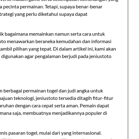
ra pecinta permainan. Tetapi, supaya benar-benar
trategi yang perlu diketahui supaya dapat
baik bagaimana memainkan namun serta cara untuk
stoto menawarkan beraneka kemudahan dan informasi
l pilihan yang tepat. Di dalam artikel ini, kami akan
a digunakan agar pengalaman berjudi pada jeniustoto
n berbagai permainan togel dan judi angka untuk
uan teknologi, jeniustoto tersedia ditagih fitur-fitur
uhan dengan cara cepat serta aman. Pemain dapat
 mana saja, membuatnya menjadikannya populer di
is pasaran togel, mulai dari yang internasional.