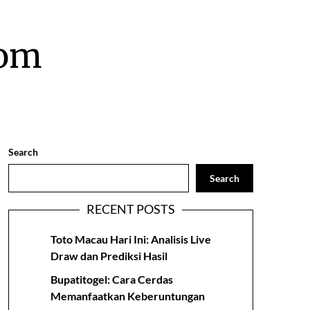
com
Search
Search
RECENT POSTS
Toto Macau Hari Ini: Analisis Live
Draw dan Prediksi Hasil
Bupatitogel: Cara Cerdas
Memanfaatkan Keberuntungan