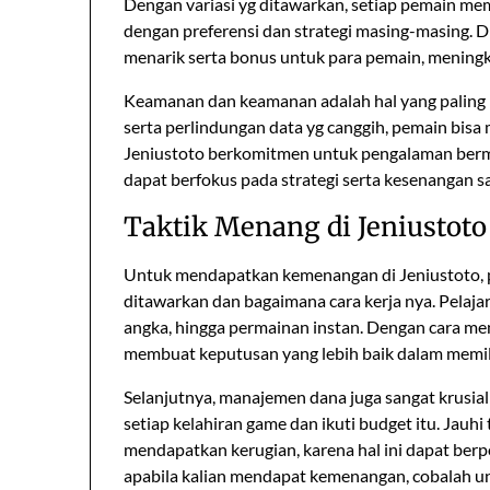
Dengan variasi yg ditawarkan, setiap pemain me
dengan preferensi dan strategi masing-masing. D
menarik serta bonus untuk para pemain, meningka
Keamanan dan keamanan adalah hal yang paling p
serta perlindungan data yg canggih, pemain bisa 
Jeniustoto berkomitmen untuk pengalaman berm
dapat berfokus pada strategi serta kesenangan s
Taktik Menang di Jeniustoto
Untuk mendapatkan kemenangan di Jeniustoto, 
ditawarkan dan bagaimana cara kerja nya. Pelajar
angka, hingga permainan instan. Dengan cara meng
membuat keputusan yang lebih baik dalam memili
Selanjutnya, manajemen dana juga sangat krusial
setiap kelahiran game dan ikuti budget itu. Jauh
mendapatkan kerugian, karena hal ini dapat berp
apabila kalian mendapat kemenangan, cobalah u