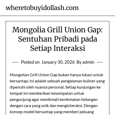
Skip
wheretobuyidollash.com
to
content
Mongolia Grill Union Gap:
Sentuhan Pribadi pada
Setiap Interaksi
Posted on
January 30, 2026
By admin
Mongolian Grill Union Gap bukan hanya lokasi untuk
bersantap; ini adalah sebuah pengalaman kuliner yang
dipenuhi oleh nuansa personal. Setiap kunjungan ke
tempat ini memberikan kesempatan untuk
pengunjung agar menikmati kenikmatan hidangan
dengan cara yang unik dan menginteraksi. Dengan
konsep model bersantap yang memberi peluang