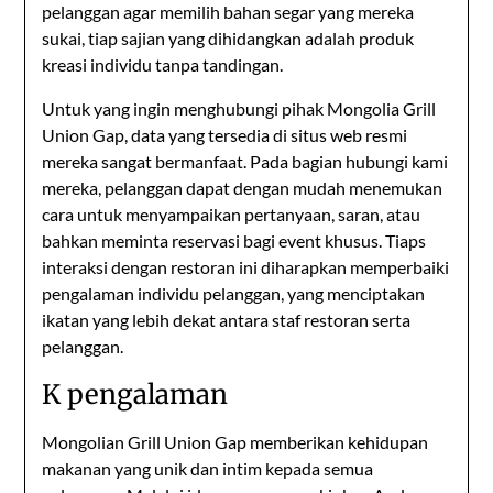
pelanggan agar memilih bahan segar yang mereka
sukai, tiap sajian yang dihidangkan adalah produk
kreasi individu tanpa tandingan.
Untuk yang ingin menghubungi pihak Mongolia Grill
Union Gap, data yang tersedia di situs web resmi
mereka sangat bermanfaat. Pada bagian hubungi kami
mereka, pelanggan dapat dengan mudah menemukan
cara untuk menyampaikan pertanyaan, saran, atau
bahkan meminta reservasi bagi event khusus. Tiaps
interaksi dengan restoran ini diharapkan memperbaiki
pengalaman individu pelanggan, yang menciptakan
ikatan yang lebih dekat antara staf restoran serta
pelanggan.
K pengalaman
Mongolian Grill Union Gap memberikan kehidupan
makanan yang unik dan intim kepada semua