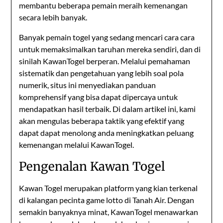
membantu beberapa pemain meraih kemenangan
secara lebih banyak.
Banyak pemain togel yang sedang mencari cara cara
untuk memaksimalkan taruhan mereka sendiri, dan di
sinilah KawanTogel berperan. Melalui pemahaman
sistematik dan pengetahuan yang lebih soal pola
numerik, situs ini menyediakan panduan
komprehensif yang bisa dapat dipercaya untuk
mendapatkan hasil terbaik. Di dalam artikel ini, kami
akan mengulas beberapa taktik yang efektif yang
dapat dapat menolong anda meningkatkan peluang
kemenangan melalui KawanTogel.
Pengenalan Kawan Togel
Kawan Togel merupakan platform yang kian terkenal
di kalangan pecinta game lotto di Tanah Air. Dengan
semakin banyaknya minat, KawanTogel menawarkan