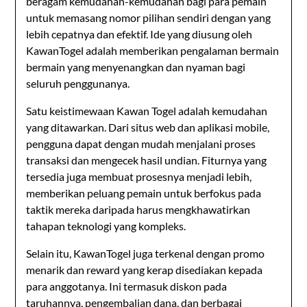
beragam kemudahan-kemudahan bagi para pemain
untuk memasang nomor pilihan sendiri dengan yang
lebih cepatnya dan efektif. Ide yang diusung oleh
KawanTogel adalah memberikan pengalaman bermain
bermain yang menyenangkan dan nyaman bagi
seluruh penggunanya.
Satu keistimewaan Kawan Togel adalah kemudahan
yang ditawarkan. Dari situs web dan aplikasi mobile,
pengguna dapat dengan mudah menjalani proses
transaksi dan mengecek hasil undian. Fiturnya yang
tersedia juga membuat prosesnya menjadi lebih,
memberikan peluang pemain untuk berfokus pada
taktik mereka daripada harus mengkhawatirkan
tahapan teknologi yang kompleks.
Selain itu, KawanTogel juga terkenal dengan promo
menarik dan reward yang kerap disediakan kepada
para anggotanya. Ini termasuk diskon pada
taruhannya, pengembalian dana, dan berbagai