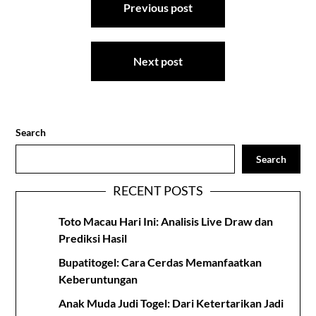
Previous post
navigation
Next post
Search
Search
RECENT POSTS
Toto Macau Hari Ini: Analisis Live Draw dan
Prediksi Hasil
Bupatitogel: Cara Cerdas Memanfaatkan
Keberuntungan
Anak Muda Judi Togel: Dari Ketertarikan Jadi