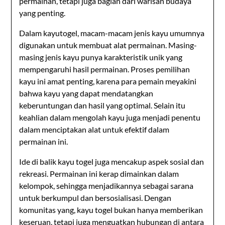
permainan, tetapi juga bagian dari warisan budaya
yang penting.
Dalam kayutogel, macam-macam jenis kayu umumnya
digunakan untuk membuat alat permainan. Masing-
masing jenis kayu punya karakteristik unik yang
mempengaruhi hasil permainan. Proses pemilihan
kayu ini amat penting, karena para pemain meyakini
bahwa kayu yang dapat mendatangkan
keberuntungan dan hasil yang optimal. Selain itu
keahlian dalam mengolah kayu juga menjadi penentu
dalam menciptakan alat untuk efektif dalam
permainan ini.
Ide di balik kayu togel juga mencakup aspek sosial dan
rekreasi. Permainan ini kerap dimainkan dalam
kelompok, sehingga menjadikannya sebagai sarana
untuk berkumpul dan bersosialisasi. Dengan
komunitas yang, kayu togel bukan hanya memberikan
keseruan, tetapi juga menguatkan hubungan di antara