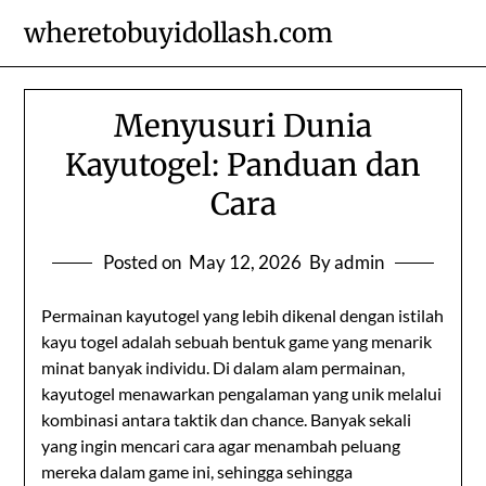
Skip
wheretobuyidollash.com
to
content
Menyusuri Dunia
Kayutogel: Panduan dan
Cara
Posted on
May 12, 2026
By admin
Permainan kayutogel yang lebih dikenal dengan istilah
kayu togel adalah sebuah bentuk game yang menarik
minat banyak individu. Di dalam alam permainan,
kayutogel menawarkan pengalaman yang unik melalui
kombinasi antara taktik dan chance. Banyak sekali
yang ingin mencari cara agar menambah peluang
mereka dalam game ini, sehingga sehingga