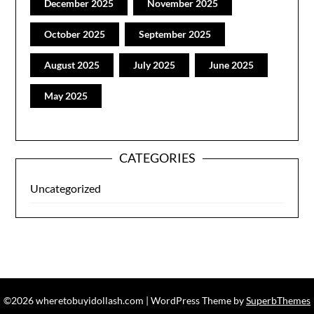
December 2025
November 2025
October 2025
September 2025
August 2025
July 2025
June 2025
May 2025
CATEGORIES
Uncategorized
©2026 wheretobuyidollash.com
| WordPress Theme by
SuperbThemes