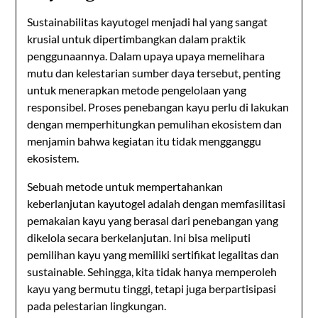
Sustainabilitas kayutogel menjadi hal yang sangat
krusial untuk dipertimbangkan dalam praktik
penggunaannya. Dalam upaya upaya memelihara
mutu dan kelestarian sumber daya tersebut, penting
untuk menerapkan metode pengelolaan yang
responsibel. Proses penebangan kayu perlu di lakukan
dengan memperhitungkan pemulihan ekosistem dan
menjamin bahwa kegiatan itu tidak mengganggu
ekosistem.
Sebuah metode untuk mempertahankan
keberlanjutan kayutogel adalah dengan memfasilitasi
pemakaian kayu yang berasal dari penebangan yang
dikelola secara berkelanjutan. Ini bisa meliputi
pemilihan kayu yang memiliki sertifikat legalitas dan
sustainable. Sehingga, kita tidak hanya memperoleh
kayu yang bermutu tinggi, tetapi juga berpartisipasi
pada pelestarian lingkungan.