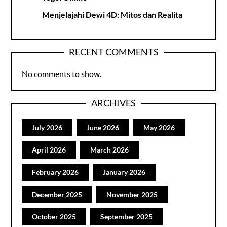
Menjelajahi Dewi 4D: Mitos dan Realita
RECENT COMMENTS
No comments to show.
ARCHIVES
July 2026
June 2026
May 2026
April 2026
March 2026
February 2026
January 2026
December 2025
November 2025
October 2025
September 2025