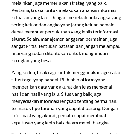
melainkan juga memerlukan strategi yang baik.
Pertama, krusial untuk melakukan analisis informasi
keluaran yang lalu. Dengan menelaah pola angka yang
sering keluar dan angka yang jarang keluar, pemain
dapat membuat perdukunan yang lebih terinformasi
akurat. Selain, manajemen anggaran permainan juga
sangat kritis. Tentukan batasan dan jangan melampaui
nilai yang sudah ditentukan untuk menghindari
kerugian yang besar.
Yang kedua, tidak ragu untuk menggunakan agen atau
situs togel yang handal. Pilihlah platform yang
memberikan data yang akurat dan jelas mengenai
hasil dan hasil yang lalu. Situs yang baik juga
menyediakan informasi lengkap tentang permainan,
termasuk tipe taruhan yang dapat dipasang. Dengan
informasi yang akurat, pemain dapat membuat
keputusan yang lebih baik dalam memilih angka.