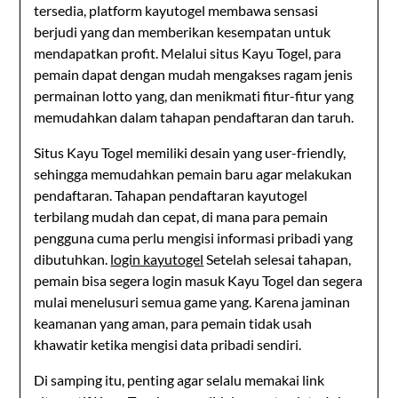
tersedia, platform kayutogel membawa sensasi
berjudi yang dan memberikan kesempatan untuk
mendapatkan profit. Melalui situs Kayu Togel, para
pemain dapat dengan mudah mengakses ragam jenis
permainan lotto yang, dan menikmati fitur-fitur yang
memudahkan dalam tahapan pendaftaran dan taruh.
Situs Kayu Togel memiliki desain yang user-friendly,
sehingga memudahkan pemain baru agar melakukan
pendaftaran. Tahapan pendaftaran kayutogel
terbilang mudah dan cepat, di mana para pemain
pengguna cuma perlu mengisi informasi pribadi yang
dibutuhkan.
login kayutogel
Setelah selesai tahapan,
pemain bisa segera login masuk Kayu Togel dan segera
mulai menelusuri semua game yang. Karena jaminan
keamanan yang aman, para pemain tidak usah
khawatir ketika mengisi data pribadi sendiri.
Di samping itu, penting agar selalu memakai link