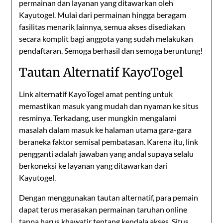
permainan dan layanan yang ditawarkan oleh
Kayutogel. Mulai dari permainan hingga beragam
fasilitas menarik lainnya, semua akses disediakan
secara komplit bagi anggota yang sudah melakukan
pendaftaran. Semoga berhasil dan semoga beruntung!
Tautan Alternatif KayoTogel
Link alternatif KayoTogel amat penting untuk
memastikan masuk yang mudah dan nyaman ke situs
resminya. Terkadang, user mungkin mengalami
masalah dalam masuk ke halaman utama gara-gara
beraneka faktor semisal pembatasan. Karena itu, link
pengganti adalah jawaban yang andal supaya selalu
berkoneksi ke layanan yang ditawarkan dari
Kayutogel.
Dengan menggunakan tautan alternatif, para pemain
dapat terus merasakan permainan taruhan online
tanpa harus khawatir tentang kendala akses. Situs