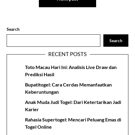
Search
Search
RECENT POSTS
Toto Macau Hari Ini: Analisis Live Draw dan
Prediksi Hasil
Bupatitogel: Cara Cerdas Memanfaatkan
Keberuntungan
Anak Muda Judi Togel: Dari Ketertarikan Jadi
Karier
Rahasia Supertogel: Mencari Peluang Emas di
Togel Online